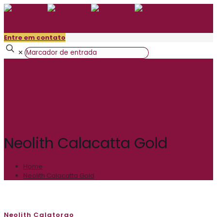
Entre em contato
✕
Neolith Calacatta Gold
Home
Neolith Calacatta Gold
Neolith Calatorao