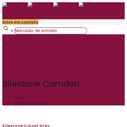
Entre em contato
✕
Silestone Camden
Home
Silestone Camden
Silestone Cincel Grey