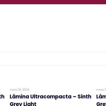
maio 16, 2022
maio 1
th
Lâmina Ultracompacta – Sinth
Lâm
Grey Light
Gre