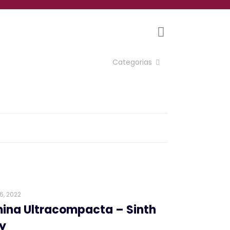
Categorias
6, 2022
ina Ultracompacta – Sinth
y